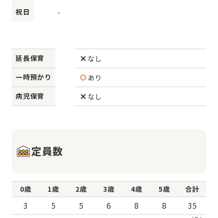
祝日
-
延長保育
なし
一時預かり
あり
病児保育
なし
定員数
0歳
1歳
2歳
3歳
4歳
5歳
合計
3
5
5
6
8
8
35