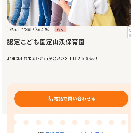
見学日記
メッセージ
認定こども園（保育所型）
認可
認定こども園定山渓保育園
おすすめの園
北海道札幌市南区定山渓温泉東３丁目２５６番地
エンクルの特徴と活用方法
コラム
お知らせ
電話で問い合わせる