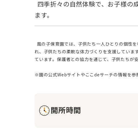
  四季折々の自然体験で、お子様の成長を育む風の子保育園。安心な手作り食と丁寧な保育で、心身の発達をサポートし
  風の子保育園では、子供たち一人ひとりの個性を尊重しつつ、家庭との連携を密にし、豊かな子育て環境を提供することを心がけています。リズム運動や体操を取り入
れ、子供たちの柔軟な体力づくりを支援していま
ています。保護者との協力を通じて、子供たちが
開所時間