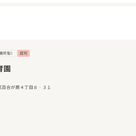
育所型）
認可
イページ
見学日記
覧履歴
メッセージ
育園
気に入り
おすすめの園
区百合が原４丁目８‐３１