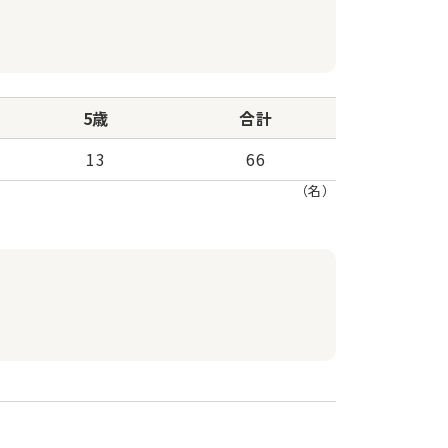
5歳
合計
13
66
（名）