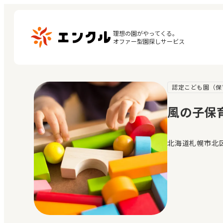
理想の園がやってくる。

オファー型園探しサービス
認定こども園（保
マ
保育園・幼稚園を探す
閲
風の子保
地図から探す
お
地域から探す
北海道札幌市北