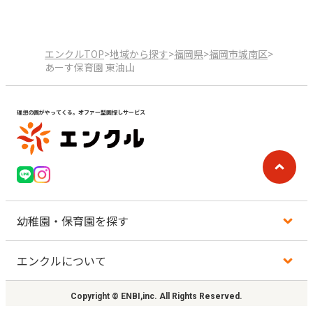
エンクルTOP
>
地域から探す
>
福岡県
>
福岡市城南区
>
あーす保育園 東油山
理想の園がやってくる。オファー型園探しサービス
幼稚園・保育園を探す
エンクルについて
地図から探す
Copyright © ENBI,inc. All Rights Reserved.
地域から探す
利用規約