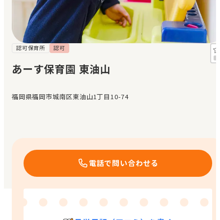
見学日記
メッセージ
認可保育所
認可
あーす保育園 東油山
おすすめの園
福岡県福岡市城南区東油山1丁目10-74
エンクルの特徴と活用方法
コラム
お知らせ
電話で問い合わせる