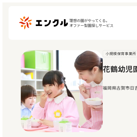
理想の園がやってくる。

オファー型園探しサービス
小規模保育事業所
マ
保育園・幼稚園を探す
閲
花鶴幼児
地図から探す
お
地域から探す
福岡県古賀市日