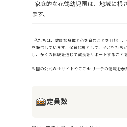
  家庭的な花鶴幼児園は、地域に根ざした小規模保育所。0～2歳のお子様の心身の成長を、体験活動を通して丁寧に育み
  私たちは、健康な身体と心を育むことを目指し、子どもたちが楽しい園生活を送れるよう心がけています。園では、愛情を持って子どもたちに接し、安全で安心な環境
を提供しています。保育指針として、子どもたち
し、多くの体験を通じて成長をサポートすること
定員数