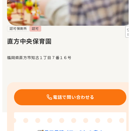
見学日記
メッセージ
認可保育所
認可
直方中央保育園
おすすめの園
福岡県直方市知古１丁目７番１６号
エンクルの特徴と活用方法
コラム
お知らせ
電話で問い合わせる