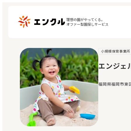
理想の園がやってくる。

オファー型園探しサービス
小規模保育事業所
マ
保育園・幼稚園を探す
閲
エンジェ
地図から探す
お
地域から探す
福岡県福岡市東