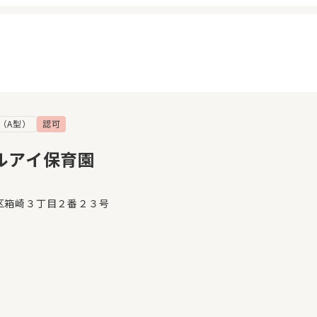
（A型）
認可
イページ
見学日記
覧履歴
メッセージ
ルアイ保育園
気に入り
おすすめの園
区箱崎３丁目２番２３号