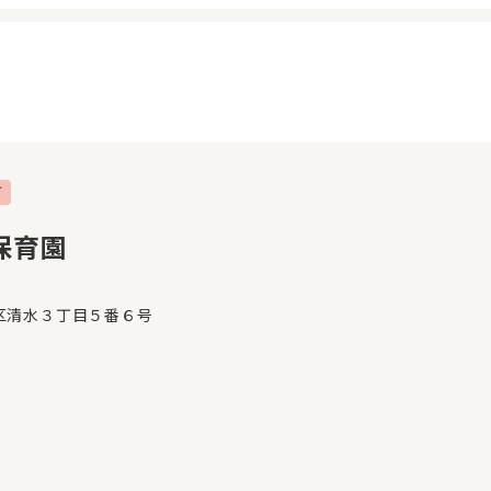
可
イページ
見学日記
覧履歴
メッセージ
保育園
気に入り
おすすめの園
区清水３丁目５番６号