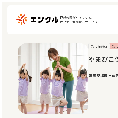
理想の園がやってくる。

オファー型園探しサービス
認可保育所
認
マ
保育園・幼稚園を探す
閲
やまびこ
地図から探す
お
地域から探す
福岡県福岡市南