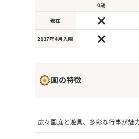
0歳
現在
2027年
4月入園
園の特徴