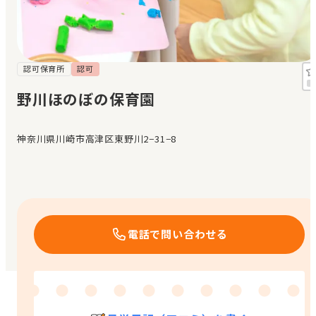
見学日記
メッセージ
認可保育所
認可
野川ほのぼの保育園
おすすめの園
神奈川県川崎市高津区東野川2−31−8
エンクルの特徴と活用方法
コラム
お知らせ
電話で問い合わせる