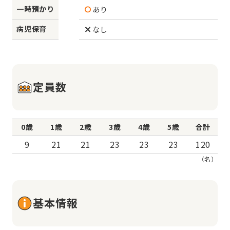
一時預かり
あり
病児保育
なし
定員数
0歳
1歳
2歳
3歳
4歳
5歳
合計
9
21
21
23
23
23
120
（名）
基本情報