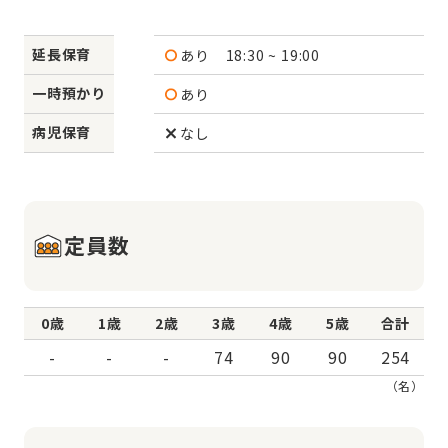
延長保育
あり
18:30 ~ 19:00
一時預かり
あり
病児保育
なし
定員数
0歳
1歳
2歳
3歳
4歳
5歳
合計
-
-
-
74
90
90
254
（名）