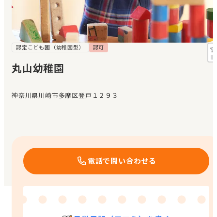
見学日記
メッセージ
認定こども園（幼稚園型）
認可
丸山幼稚園
おすすめの園
神奈川県川崎市多摩区登戸１２９３
エンクルの特徴と活用方法
コラム
お知らせ
電話で問い合わせる