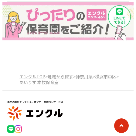
エンクルTOP
>
地域から探す
>
神奈川県
>
横浜市中区
>
あいりす 本牧保育室
理想の園がやってくる。オファー型園探しサービス