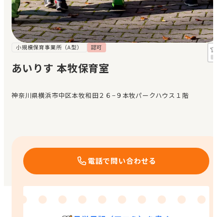
見学日記
メッセージ
小規模保育事業所（A型）
認可
あいりす 本牧保育室
おすすめの園
神奈川県横浜市中区本牧和田２６−９本牧パークハウス１階
エンクルの特徴と活用方法
コラム
お知らせ
電話で問い合わせる