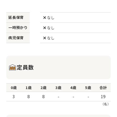
延長保育
なし
一時預かり
なし
病児保育
なし
定員数
0歳
1歳
2歳
3歳
4歳
5歳
合計
3
8
8
-
-
-
19
（名）