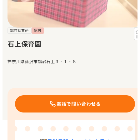
見学日記
メッセージ
認可保育所
認可
石上保育園
おすすめの園
神奈川県藤沢市鵠沼石上３‐１‐８
エンクルの特徴と活用方法
コラム
お知らせ
電話で問い合わせる