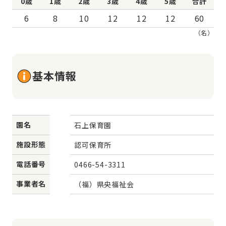
0歳
1歳
2歳
3歳
4歳
5歳
合計
6
8
10
12
12
12
60
（名）
基本情報
園名
石上保育園
施設形態
認可保育所
電話番号
0466-54-3311
事業者名
（福）県央福祉会