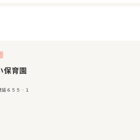
可
イページ
見学日記
覧履歴
メッセージ
い保育園
気に入り
おすすめの園
徳延６５５‐１