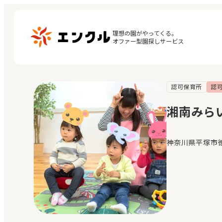
理想の園がやってくる。

オファー型園探しサービス
認可保育所
認
マ
保育園・幼稚園を探す
閲
湘南みら
地図から探す
お
地域から探す
神奈川県平塚市