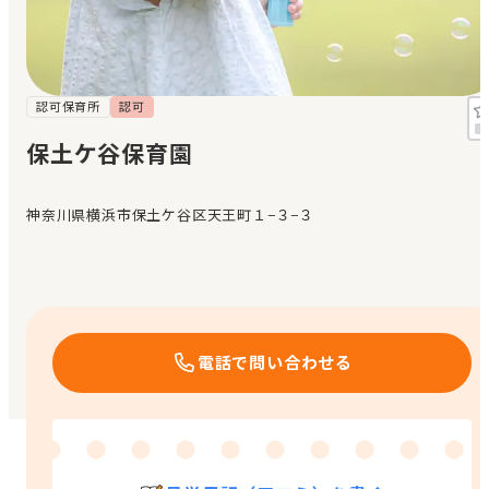
見学日記
メッセージ
認可保育所
認可
保土ケ谷保育園
おすすめの園
神奈川県横浜市保土ケ谷区天王町１−３−３
エンクルの特徴と活用方法
コラム
お知らせ
電話で問い合わせる