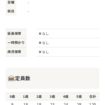
日曜
-
祝日
-
延長保育
なし
一時預かり
なし
病児保育
なし
定員数
0歳
1歳
2歳
3歳
4歳
5歳
合計
9
18
18
23
24
28
120