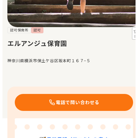
見学日記
メッセージ
認可保育所
認可
エルアンジュ保育園
おすすめの園
神奈川県横浜市保土ケ谷区坂本町１６７−５
エンクルの特徴と活用方法
コラム
お知らせ
電話で問い合わせる