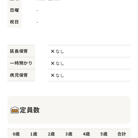
日曜
-
祝日
-
延長保育
なし
一時預かり
なし
病児保育
なし
定員数
0歳
1歳
2歳
3歳
4歳
5歳
合計