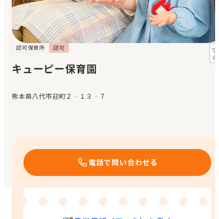
見学日記
メッセージ
認可保育所
認可
キューピー保育園
おすすめの園
熊本県八代市迎町２‐１３‐７
エンクルの特徴と活用方法
コラム
お知らせ
電話で問い合わせる