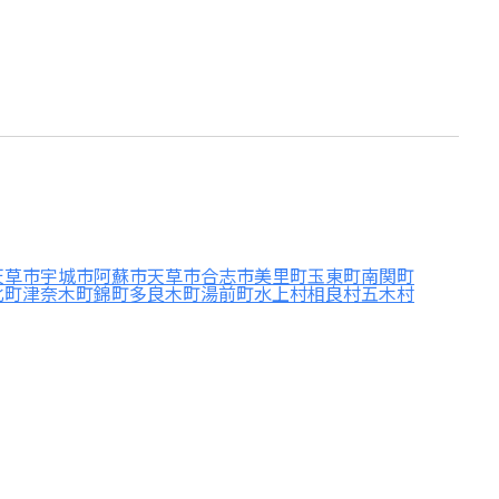
天草市
宇城市
阿蘇市
天草市
合志市
美里町
玉東町
南関町
北町
津奈木町
錦町
多良木町
湯前町
水上村
相良村
五木村