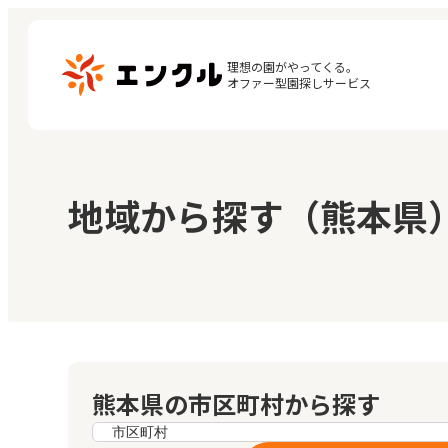
理想の園がやってくる。

オファー型園探しサービス
マ
保育園・幼稚園を探す
地域から探す（熊本県
閲
地図から探す
お
地域から探す
熊本県の市区町村から探す