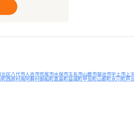
市北区
八代市
人吉市
荒尾市
水俣市
玉名市
山鹿市
菊池市
宇土市
上
森町
西原村
南阿蘇村
御船町
嘉島町
益城町
甲佐町
山都町
氷川町
芦