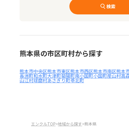
検索
熊本県の市区町村から探す
熊本市中央区
熊本市東区
熊本市西区
熊本市南区
熊本
長洲町
和水町
大津町
菊陽町
南小国町
小国町
産山村
高
山江村
球磨村
あさぎり町
苓北町
エンクルTOP
>
地域から探す
>
熊本県