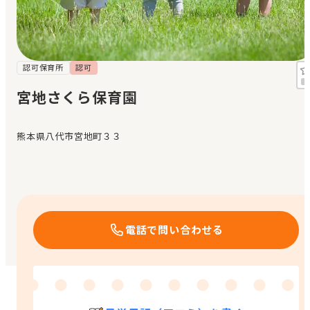
見学日記
メッセージ
認可保育所
認可
宮地さくら保育園
おすすめの園
熊本県八代市宮地町３３
エンクルの特徴と活用方法
コラム
お知らせ
電話で問い合わせる