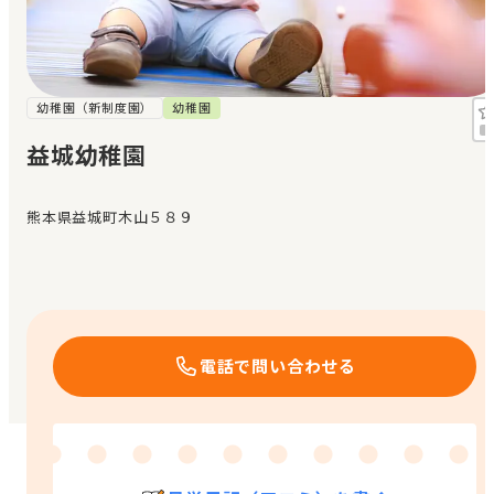
見学日記
メッセージ
幼稚園（新制度園）
幼稚園
益城幼稚園
おすすめの園
熊本県益城町木山５８９
エンクルの特徴と活用方法
コラム
お知らせ
電話で問い合わせる