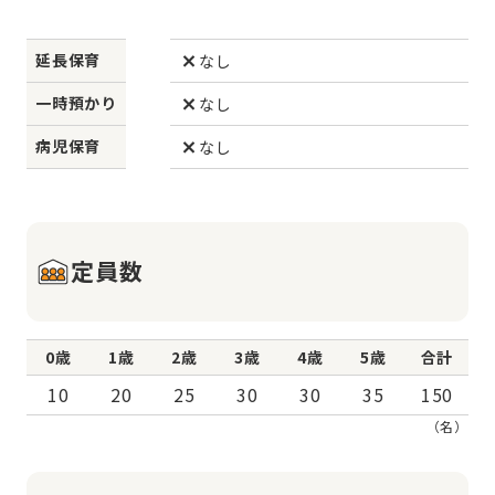
延長保育
なし
一時預かり
なし
病児保育
なし
定員数
0歳
1歳
2歳
3歳
4歳
5歳
合計
10
20
25
30
30
35
150
（名）