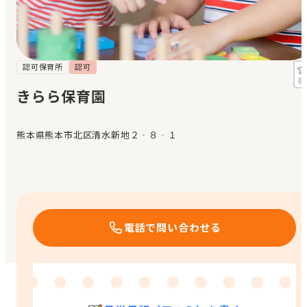
見学日記
メッセージ
認可保育所
認可
きらら保育園
おすすめの園
熊本県熊本市北区清水新地２‐８‐１
エンクルの特徴と活用方法
コラム
お知らせ
電話で問い合わせる