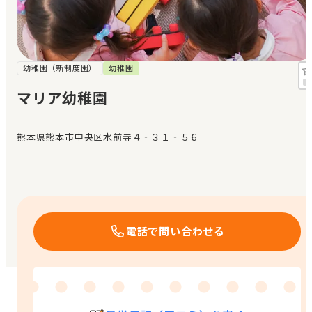
見学日記
メッセージ
幼稚園（新制度園）
幼稚園
マリア幼稚園
おすすめの園
熊本県熊本市中央区水前寺４‐３１‐５６
エンクルの特徴と活用方法
コラム
お知らせ
電話で問い合わせる