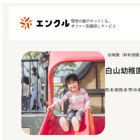
理想の園がやってくる。

オファー型園探しサービス
幼稚園（新制度園
マ
保育園・幼稚園を探す
閲
白山幼稚
地図から探す
お
地域から探す
熊本県熊本市中