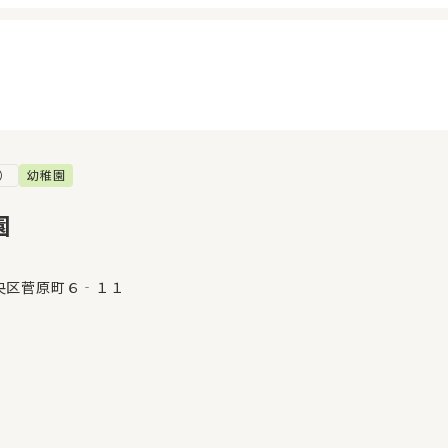
）
幼稚園
イページ
見学日記
覧履歴
メッセージ
園
気に入り
おすすめの園
央区菅原町６‐１１