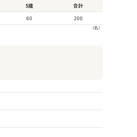
5歳
合計
60
200
（名）