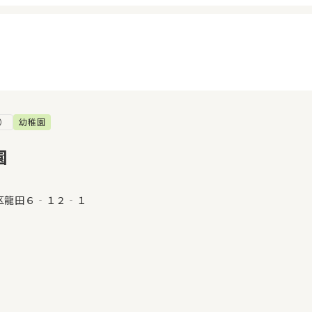
）
幼稚園
イページ
見学日記
覧履歴
メッセージ
園
気に入り
おすすめの園
区龍田６‐１２‐１