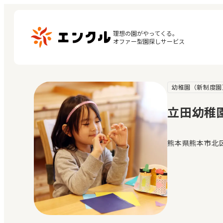
理想の園がやってくる。

オファー型園探しサービス
幼稚園（新制度園
マ
保育園・幼稚園を探す
閲
立田幼稚
地図から探す
お
地域から探す
熊本県熊本市北