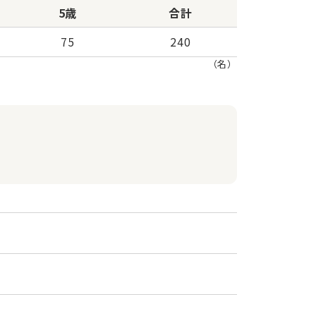
5歳
合計
75
240
（名）