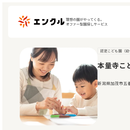
理想の園がやってくる。

オファー型園探しサービス
認定こども園（幼
マ
保育園・幼稚園を探す
閲
本量寺こ
地図から探す
お
地域から探す
新潟県加茂市五