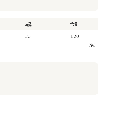
5歳
合計
25
120
（名）