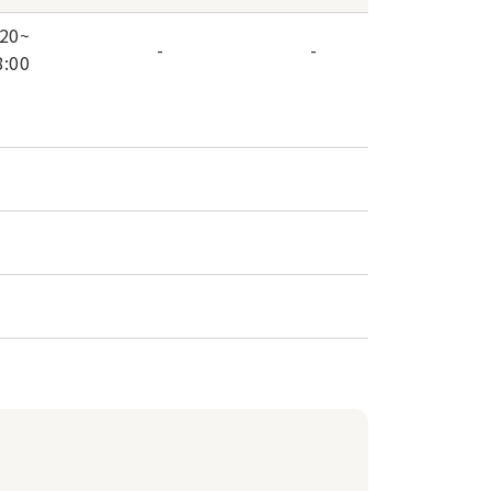
:20
~
-
-
8:00