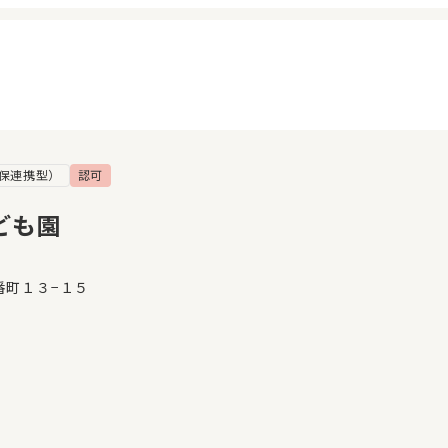
保連携型）
認可
イページ
見学日記
覧履歴
メッセージ
ども園
気に入り
おすすめの園
番町１３−１５