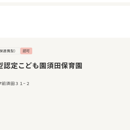
保連携型）
認可
イページ
見学日記
覧履歴
メッセージ
型認定こども園須田保育園
気に入り
おすすめの園
字前須田３１−２