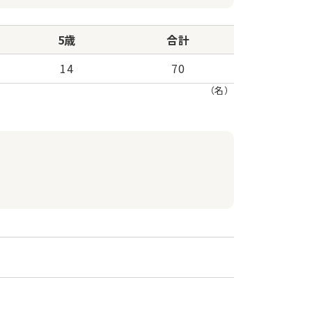
5歳
合計
14
70
（名）