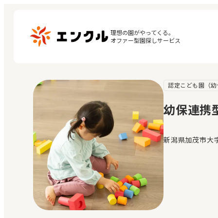
理想の園がやってくる。

オファー型園探しサービス
認定こども園（幼
マ
保育園・幼稚園を探す
閲
幼保連携
地図から探す
お
地域から探す
新潟県加茂市大