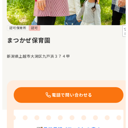
見学日記
メッセージ
認可保育所
認可
まつかぜ保育園
おすすめの園
新潟県上越市大潟区九戸浜３７４甲
エンクルの特徴と活用方法
コラム
お知らせ
電話で問い合わせる