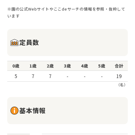
※園の公式Webサイトやここdeサーチの情報を参照・抜粋して
定員数
0歳
1歳
2歳
3歳
4歳
5歳
合計
5
7
7
-
-
-
19
（名）
基本情報