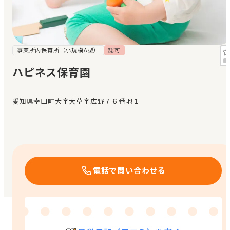
見学日記
メッセージ
事業所内保育所（小規模A型）
認可
ハピネス保育園
おすすめの園
愛知県幸田町大字大草字広野７６番地１
エンクルの特徴と活用方法
コラム
お知らせ
電話で問い合わせる