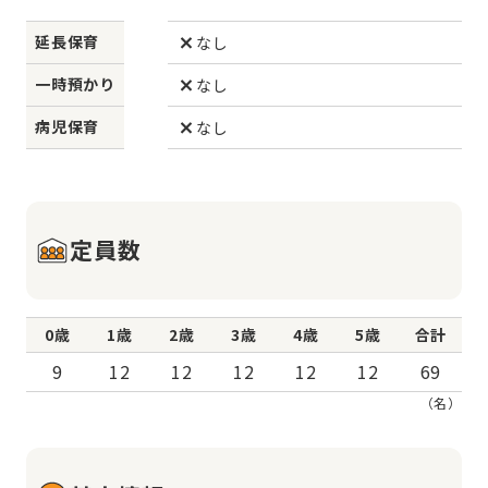
延長保育
なし
一時預かり
なし
病児保育
なし
定員数
0歳
1歳
2歳
3歳
4歳
5歳
合計
9
12
12
12
12
12
69
（名）