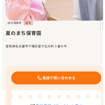
見学日記
メッセージ
認可保育所
認可
星のまち保育園
おすすめの園
愛知県名古屋市千種区星が丘元町３番６号
エンクルの特徴と活用方法
コラム
お知らせ
電話で問い合わせる