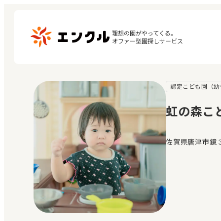
理想の園がやってくる。

オファー型園探しサービス
認定こども園（幼
マ
保育園・幼稚園を探す
閲
虹の森こ
地図から探す
お
地域から探す
佐賀県唐津市鏡