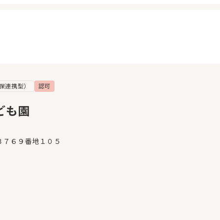
保連携型）
認可
イページ
見学日記
覧履歴
メッセージ
ども園
気に入り
おすすめの園
３７６９番地１０５