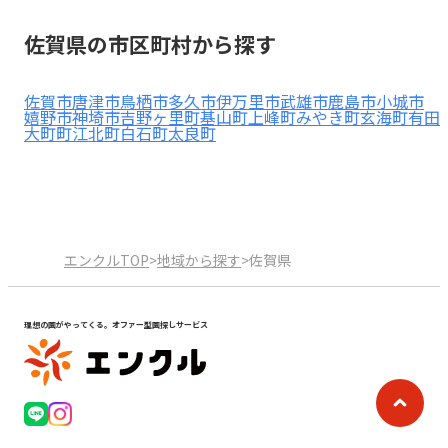
見学日記
佐賀県の市区町村から探す
メッセージ
佐賀市
唐津市
鳥栖市
多久市
伊万里市
武雄市
鹿島市
小城市
嬉野市
神埼市
吉野ヶ里町
基山町
上峰町
みやき町
玄海町
有田
大町町
江北町
白石町
太良町
おすすめの園
エンクルの特徴と活用方法
コラム
お知らせ
エンクルTOP
>
地域から探す
>
佐賀県
理想の園がやってくる。オファー型園探しサービス