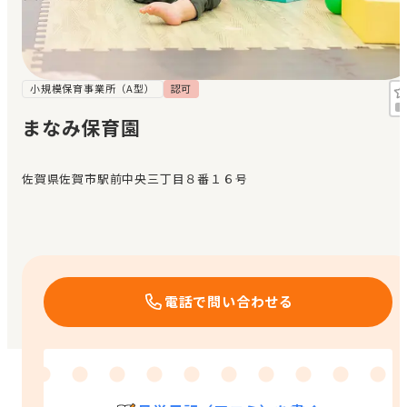
見学日記
メッセージ
小規模保育事業所（A型）
認可
まなみ保育園
おすすめの園
佐賀県佐賀市駅前中央三丁目８番１６号
エンクルの特徴と活用方法
コラム
お知らせ
電話で問い合わせる