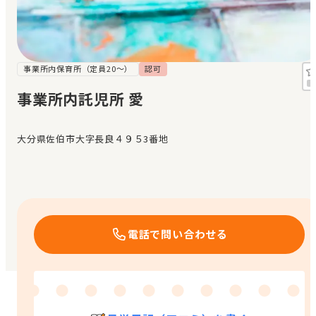
見学日記
メッセージ
事業所内保育所（定員20～）
認可
事業所内託児所 愛
おすすめの園
大分県佐伯市大字長良４９５3番地
エンクルの特徴と活用方法
コラム
お知らせ
電話で問い合わせる