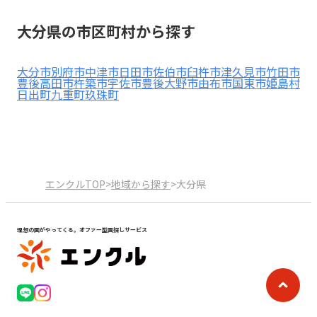
見学日記
大分県の市区町村から探す
メッセージ
大分市
別府市
中津市
日田市
佐伯市
臼杵市
津久見市
竹田市
豊後高田市
杵築市
宇佐市
豊後大野市
由布市
国東市
姫島村
日出町
九重町
玖珠町
おすすめの園
エンクルの特徴と活用方法
コラム
お知らせ
エンクルTOP
>
地域から探す
>
大分県
理想の園がやってくる。オファー型園探しサービス