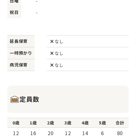
日曜
-
祝日
-
延長保育
なし
一時預かり
なし
病児保育
なし
定員数
0歳
1歳
2歳
3歳
4歳
5歳
合計
12
16
20
12
14
6
80