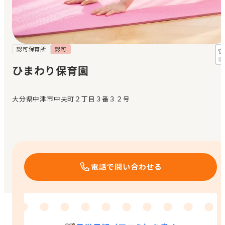
見学日記
メッセージ
認可保育所
認可
ひまわり保育園
おすすめの園
大分県中津市中央町２丁目３番３２号
エンクルの特徴と活用方法
コラム
お知らせ
電話で問い合わせる