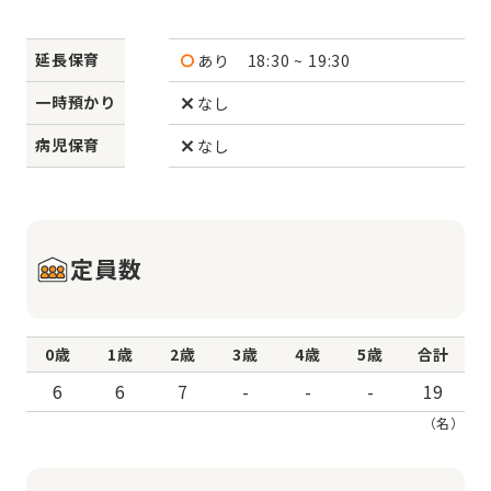
延長保育
あり
18:30 ~ 19:30
一時預かり
なし
病児保育
なし
定員数
0歳
1歳
2歳
3歳
4歳
5歳
合計
6
6
7
-
-
-
19
（名）