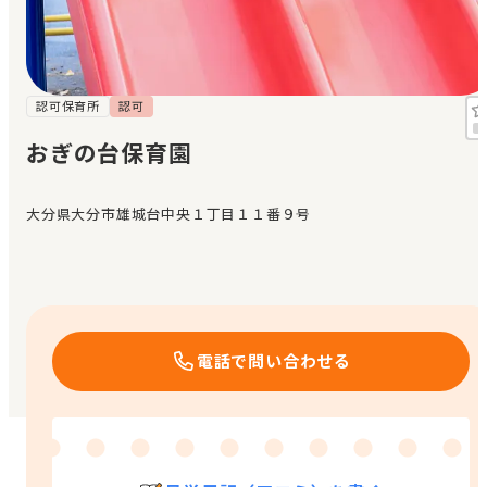
見学日記
メッセージ
認可保育所
認可
おぎの台保育園
おすすめの園
大分県大分市雄城台中央１丁目１１番９号
エンクルの特徴と活用方法
コラム
お知らせ
電話で問い合わせる