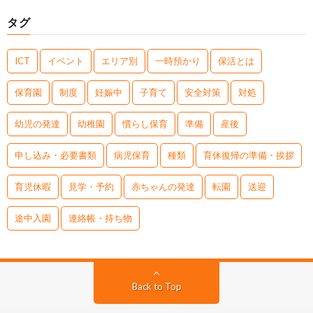
タグ
ICT
イベント
エリア別
一時預かり
保活とは
保育園
制度
妊娠中
子育て
安全対策
対処
幼児の発達
幼稚園
慣らし保育
準備
産後
申し込み・必要書類
病児保育
種類
育休復帰の準備・挨拶
育児休暇
見学・予約
赤ちゃんの発達
転園
送迎
途中入園
連絡帳・持ち物
Back to Top