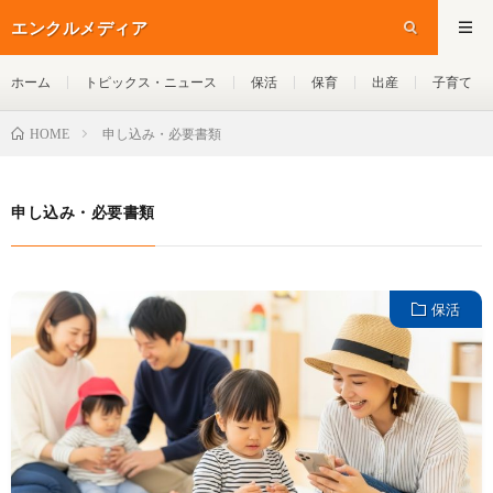
エンクルメディア
ホーム
トピックス・ニュース
保活
保育
出産
子育て
申し込み・必要書類
HOME
申し込み・必要書類
保活