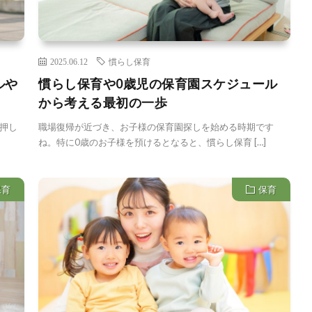
2025.06.12
慣らし保育
ルや
慣らし保育や0歳児の保育園スケジュール
から考える最初の一歩
押し
職場復帰が近づき、お子様の保育園探しを始める時期です
ね。特に0歳のお子様を預けるとなると、慣らし保育 […]
保育
保育