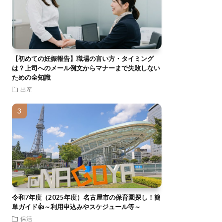
【初めての妊娠報告】職場の言い方・タイミング
は？上司へのメール例文からマナーまで失敗しない
ための全知識
出産
令和7年度（2025年度）名古屋市の保育園探し！簡
単ガイド👍～利用申込みやスケジュール等～
保活