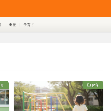
育
出産
子育て
保育
保育