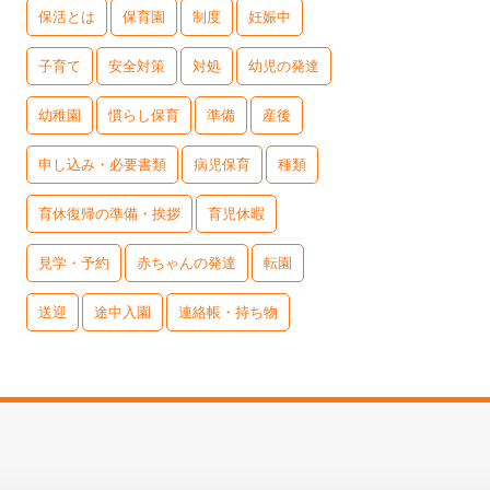
保活とは
保育園
制度
妊娠中
子育て
安全対策
対処
幼児の発達
幼稚園
慣らし保育
準備
産後
申し込み・必要書類
病児保育
種類
育休復帰の準備・挨拶
育児休暇
見学・予約
赤ちゃんの発達
転園
送迎
途中入園
連絡帳・持ち物