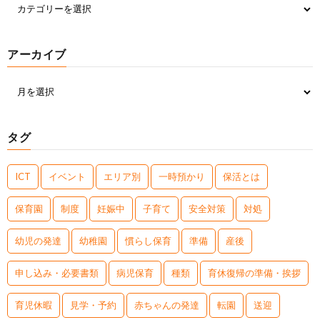
アーカイブ
タグ
ICT
イベント
エリア別
一時預かり
保活とは
保育園
制度
妊娠中
子育て
安全対策
対処
幼児の発達
幼稚園
慣らし保育
準備
産後
申し込み・必要書類
病児保育
種類
育休復帰の準備・挨拶
育児休暇
見学・予約
赤ちゃんの発達
転園
送迎