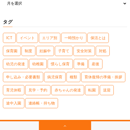
タグ
ICT
イベント
エリア別
一時預かり
保活とは
保育園
制度
妊娠中
子育て
安全対策
対処
幼児の発達
幼稚園
慣らし保育
準備
産後
申し込み・必要書類
病児保育
種類
育休復帰の準備・挨拶
育児休暇
見学・予約
赤ちゃんの発達
転園
送迎
途中入園
連絡帳・持ち物