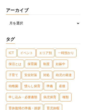
アーカイブ
タグ
ICT
イベント
エリア別
一時預かり
保活とは
保育園
制度
妊娠中
子育て
安全対策
対処
幼児の発達
幼稚園
慣らし保育
準備
産後
申し込み・必要書類
病児保育
種類
育休復帰の準備・挨拶
育児休暇