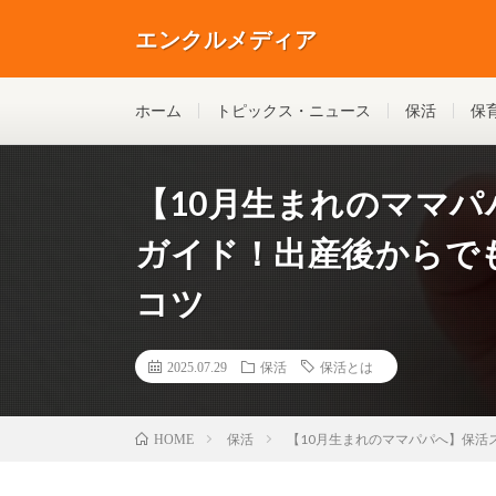
エンクルメディア
ホーム
トピックス・ニュース
保活
保
【10月生まれのママ
ガイド！出産後からで
コツ
2025.07.29
保活
保活とは
保活
【10月生まれのママパパへ】保活
HOME