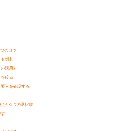
5つのコツ
スト例】
トの活用）
トを絞る
加点要素を確認する
きたい3つの選択肢
探す