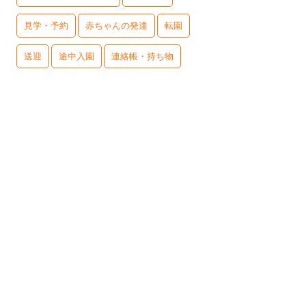
見学・予約
赤ちゃんの発達
転園
送迎
途中入園
連絡帳・持ち物