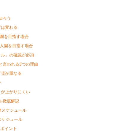
知ろう
グは変わる
）入園を目指す場合
月）入園を目指す場合
ュール」の確認が必須
」と言われる3つの理由
育児が重なる
い
数）が上がりにくい
ール徹底解説
向けスケジュール
けスケジュール
クポイント