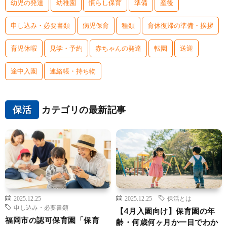
幼児の発達
幼稚園
慣らし保育
準備
産後
申し込み・必要書類
病児保育
種類
育休復帰の準備・挨拶
育児休暇
見学・予約
赤ちゃんの発達
転園
送迎
途中入園
連絡帳・持ち物
保活
カテゴリの最新記事
2025.12.25
2025.12.25
保活とは
申し込み・必要書類
【4月入園向け】保育園の年
福岡市の認可保育園「保育
齢・何歳何ヶ月か一目でわか