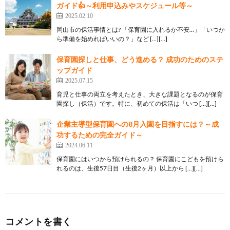
ガイド👍～利用申込みやスケジュール等～
2025.02.10
岡山市の保活事情とは? 「保育園に入れるか不安…」「いつか
ら準備を始めればいいの？」など […][…]
保育園探しと仕事、どう進める？ 成功のためのステ
ップガイド
2025.07.15
育児と仕事の両立を考えたとき、大きな課題となるのが保育
園探し（保活）です。特に、初めての保活は「いつ […][…]
企業主導型保育園への8月入園を目指すには？～成
功するための完全ガイド～
2024.06.11
保育園にはいつから預けられるの？ 保育園にこどもを預けら
れるのは、生後57日目（生後2ヶ月）以上から […][…]
コメントを書く