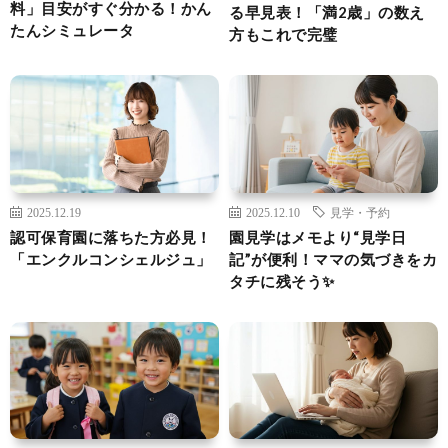
料」目安がすぐ分かる！かん
る早見表！「満2歳」の数え
たんシミュレータ
方もこれで完璧
2025.12.19
2025.12.10
見学・予約
認可保育園に落ちた方必見！
園見学はメモより“見学日
「エンクルコンシェルジュ」
記”が便利！ママの気づきをカ
タチに残そう✨