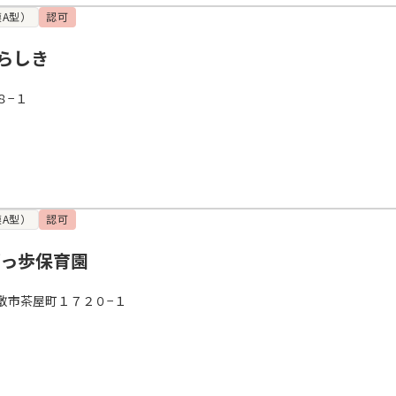
A型）
認可
らしき
８−１
A型）
認可
ぽっ歩保育園
敷市茶屋町１７２０−１