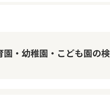
イページ
見学日記
育園・幼稚園・こども園の検
覧履歴
メッセージ
気に入り
おすすめの園