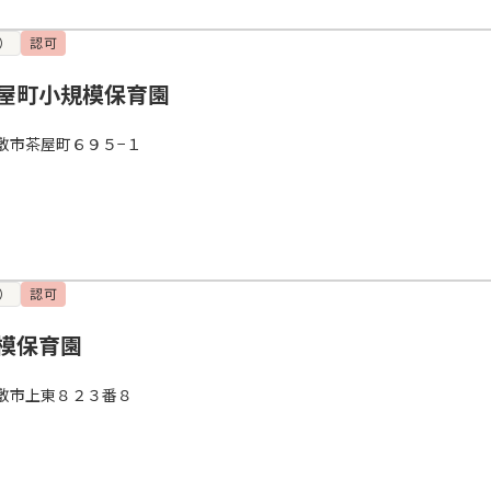
）
認可
屋町小規模保育園
敷市茶屋町６９５−１
）
認可
模保育園
敷市上東８２３番８