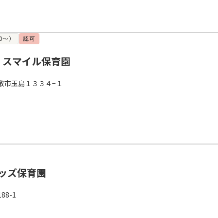
0～）
認可
 スマイル保育園
敷市玉島１３３４−１
ッズ保育園
8-1