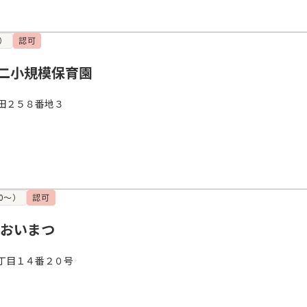
）
認可
二小規模保育園
田２５８番地３
0～）
認可
 おいまつ
丁目１４番２０号