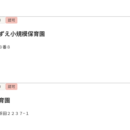
）
認可
ずえ小規模保育園
８番８
）
認可
育園
新田２２３７−１