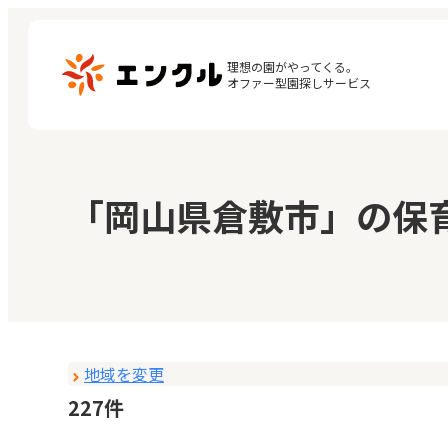
理想の園がやってくる。

オファー型園探しサービス
マ
保育園・幼稚園を探す
「岡山県倉敷市」の保
閲
地図から探す
お
地域から探す
地域を変更
227件