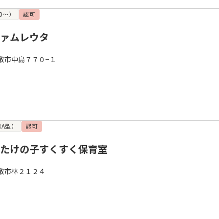
0～）
認可
ファムレウタ
敷市中島７７０−１
A型）
認可
 たけの子すくすく保育室
敷市林２１２４