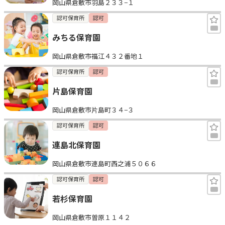
岡山県倉敷市羽島２３３−１
認可保育所
認可
みちる保育園
岡山県倉敷市福江４３２番地１
認可保育所
認可
片島保育園
岡山県倉敷市片島町３４−３
認可保育所
認可
連島北保育園
岡山県倉敷市連島町西之浦５０６６
認可保育所
認可
若杉保育園
岡山県倉敷市曽原１１４２