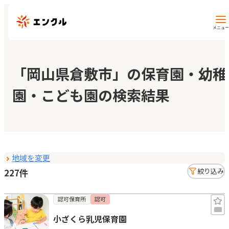
メニュー
保育園・幼稚園を探す
「岡山県倉敷市」の保育園・幼稚
園・こども園の検索結果
地図から探す
地域から探す
地域を変更
マイページ
227件
絞り込み
閲覧履歴
認可保育所
認可
小ざくら乳児保育園
お気に入り