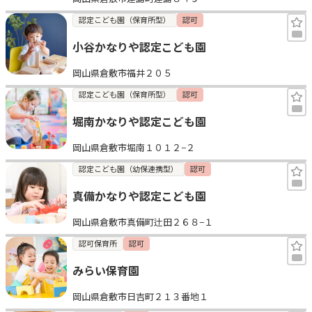
認定こども園（保育所型）
認可
小谷かなりや認定こども園
岡山県倉敷市福井２０５
認定こども園（保育所型）
認可
堀南かなりや認定こども園
岡山県倉敷市堀南１０１２−２
認定こども園（幼保連携型）
認可
真備かなりや認定こども園
岡山県倉敷市真備町辻田２６８−１
認可保育所
認可
みらい保育園
岡山県倉敷市日吉町２１３番地１