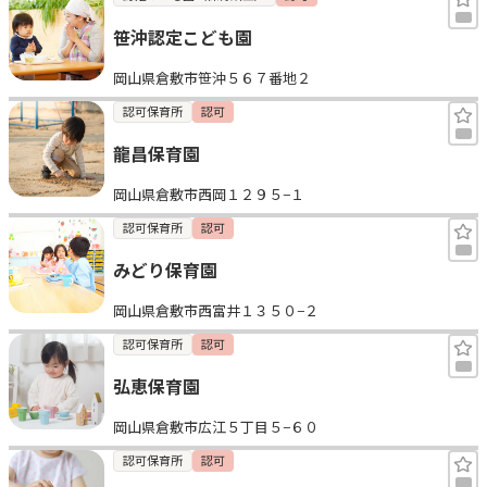
笹沖認定こども園
岡山県倉敷市笹沖５６７番地２
認可保育所
認可
龍昌保育園
岡山県倉敷市西岡１２９５−１
認可保育所
認可
みどり保育園
岡山県倉敷市西富井１３５０−２
認可保育所
認可
弘恵保育園
岡山県倉敷市広江５丁目５−６０
認可保育所
認可