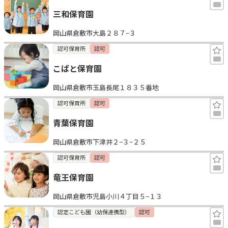
三和保育園
岡山県倉敷市大島２８７−３
認可保育所
認可
こばと保育園
岡山県倉敷市玉島長尾１８３５番地
認可保育所
認可
青葉保育園
岡山県倉敷市下津井２−３−２５
認可保育所
認可
竜王保育園
岡山県倉敷市児島小川４丁目５−１３
認定こども園（幼保連携型）
認可