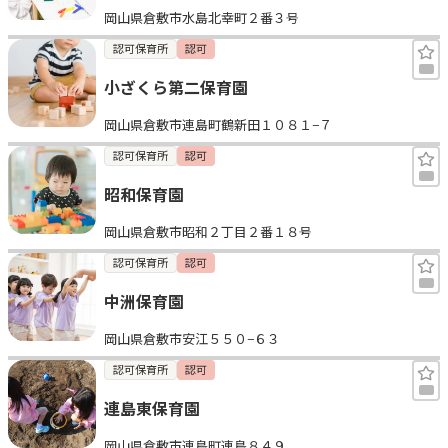
岡山県倉敷市水島北幸町２番３号
見学日記
認可保育所
認可
小ざくら第二保育園
メッセージ
岡山県倉敷市連島町鶴新田１０８１−７
おすすめの園
認可保育所
認可
昭和保育園
エンクルの特徴と活用方法
コラム
岡山県倉敷市昭和２丁目２番１８号
お知らせ
認可保育所
認可
中洲保育園
岡山県倉敷市安江５５０−６３
認可保育所
認可
連島東保育園
岡山県倉敷市連島町連島８４９