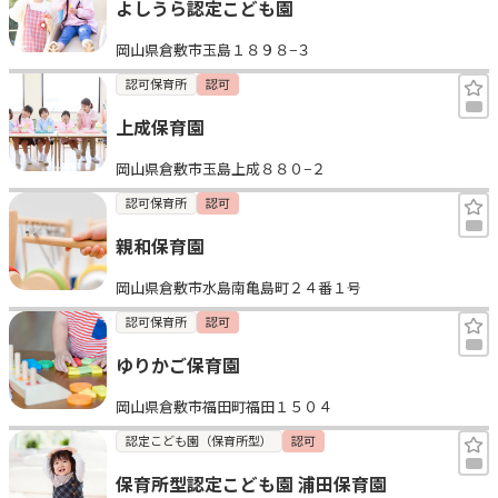
よしうら認定こども園
岡山県倉敷市玉島１８９８−３
認可保育所
認可
上成保育園
岡山県倉敷市玉島上成８８０−２
認可保育所
認可
親和保育園
岡山県倉敷市水島南亀島町２４番１号
認可保育所
認可
ゆりかご保育園
岡山県倉敷市福田町福田１５０４
認定こども園（保育所型）
認可
保育所型認定こども園 浦田保育園