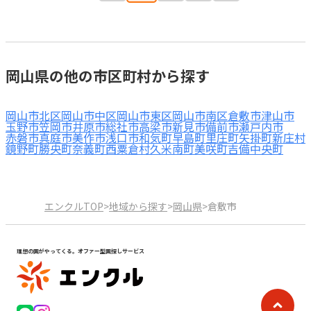
岡山県の他の市区町村から探す
岡山市北区
岡山市中区
岡山市東区
岡山市南区
倉敷市
津山市
玉野市
笠岡市
井原市
総社市
高梁市
新見市
備前市
瀬戸内市
赤磐市
真庭市
美作市
浅口市
和気町
早島町
里庄町
矢掛町
新庄村
鏡野町
勝央町
奈義町
西粟倉村
久米南町
美咲町
吉備中央町
エンクルTOP
>
地域から探す
>
岡山県
>
倉敷市
理想の園がやってくる。オファー型園探しサービス