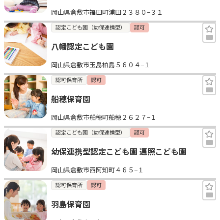
岡山県倉敷市福田町浦田２３８０−３１
認定こども園（幼保連携型）
認可
八幡認定こども園
岡山県倉敷市玉島柏島５６０４−１
認可保育所
認可
船穂保育園
岡山県倉敷市船穂町船穂２６２７−１
認定こども園（幼保連携型）
認可
幼保連携型認定こども園 遍照こども園
岡山県倉敷市西阿知町４６５−１
認可保育所
認可
羽島保育園