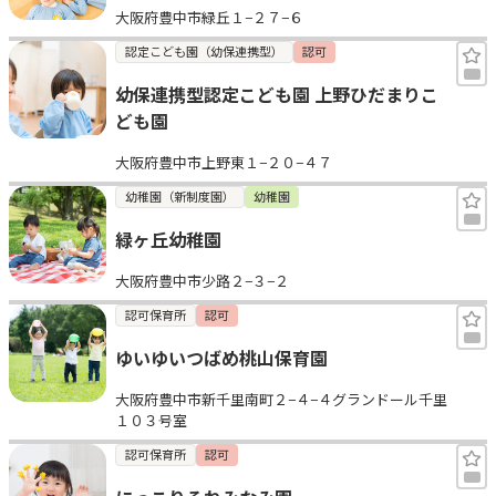
大阪府豊中市緑丘１−２７−６
認定こども園（幼保連携型）
認可
幼保連携型認定こども園 上野ひだまりこ
ども園
大阪府豊中市上野東１−２０−４７
幼稚園（新制度園）
幼稚園
緑ヶ丘幼稚園
大阪府豊中市少路２−３−２
認可保育所
認可
ゆいゆいつばめ桃山保育園
大阪府豊中市新千里南町２−４−４グランドール千里
１０３号室
認可保育所
認可