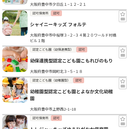
大阪府豊中市夕日丘１−１２−２１
認可保育所
認可
シャイニーキッズ フォルテ
大阪府豊中市中桜塚３−２−３４第２０ワールド村橋
ビル１階
認定こども園（幼保連携型）
認可
幼保連携型認定こども園こもれびのもり
大阪府豊中市岡町北３−５−１８
認定こども園（幼稚園型）
認可
幼稚園型認定こども園とよなか文化幼稚
園
大阪府豊中市上野西2−1−18
認可保育所
認可
トレジャーキッズゆうひがおか保育園