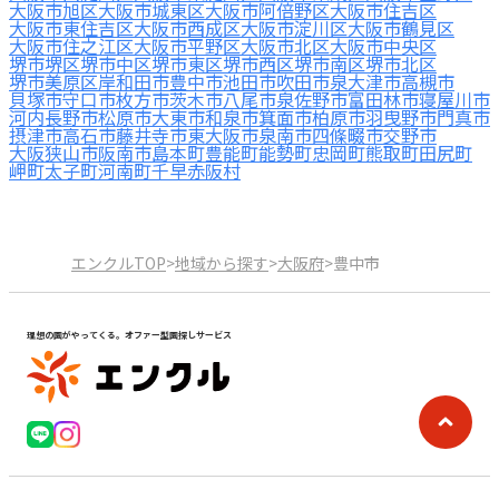
大阪市旭区
大阪市城東区
大阪市阿倍野区
大阪市住吉区
大阪市東住吉区
大阪市西成区
大阪市淀川区
大阪市鶴見区
大阪市住之江区
大阪市平野区
大阪市北区
大阪市中央区
堺市堺区
堺市中区
堺市東区
堺市西区
堺市南区
堺市北区
堺市美原区
岸和田市
豊中市
池田市
吹田市
泉大津市
高槻市
貝塚市
守口市
枚方市
茨木市
八尾市
泉佐野市
富田林市
寝屋川市
河内長野市
松原市
大東市
和泉市
箕面市
柏原市
羽曳野市
門真市
摂津市
高石市
藤井寺市
東大阪市
泉南市
四條畷市
交野市
大阪狭山市
阪南市
島本町
豊能町
能勢町
忠岡町
熊取町
田尻町
岬町
太子町
河南町
千早赤阪村
エンクルTOP
>
地域から探す
>
大阪府
>
豊中市
理想の園がやってくる。オファー型園探しサービス