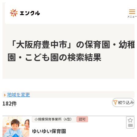
メニュー
保育園・幼稚園を探す
「大阪府豊中市」の保育園・幼稚
園・こども園の検索結果
地図から探す
地域から探す
地域を変更
マイページ
182件
絞り込み
閲覧履歴
小規模保育事業所（A型）
認可
ゆいゆい保育園
お気に入り