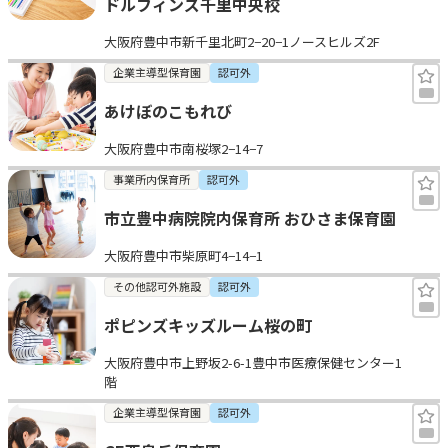
ドルフィンズ千里中央校
大阪府豊中市新千里北町2−20−1ノースヒルズ2F
企業主導型保育園
認可外
あけぼのこもれび
大阪府豊中市南桜塚2−14−7
事業所内保育所
認可外
市立豊中病院院内保育所 おひさま保育園
大阪府豊中市柴原町4−14−1
その他認可外施設
認可外
ポピンズキッズルーム桜の町
大阪府豊中市上野坂2-6-1豊中市医療保健センター1
階
企業主導型保育園
認可外