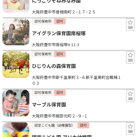
にっこりそねみなみ園
大阪府豊中市曽根南町２−１７−２５
認可保育所
認可
アイグラン保育園南桜塚
大阪府豊中市南桜塚4-11-3
認可保育所
認可
ひじりんの森保育園
大阪府豊中市新千里東町３−６新千里東町会館棟１
０３
認可保育所
認可
マーブル保育園
大阪府豊中市服部元町２−９−１
認定こども園（幼稚園型）
認可
認定こども園 アソカ幼稚園