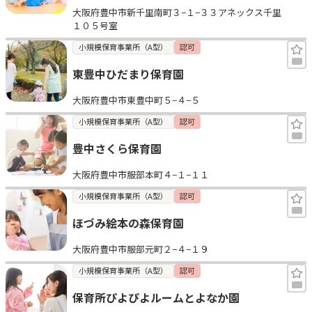
大阪府豊中市新千里南町３−１−３３アネックス千里
見学日記
１０５号室
小規模保育事業所（A型）
認可
メッセージ
東豊中ひだまり保育園
大阪府豊中市東豊中町５−４−５
おすすめの園
小規模保育事業所（A型）
認可
エンクルの特徴と活用方法
豊中さくら保育園
コラム
お知らせ
大阪府豊中市服部本町４−１−１１
小規模保育事業所（A型）
認可
ほづみ絵本の森保育園
大阪府豊中市服部元町２−４−１９
小規模保育事業所（A型）
認可
保育所ぴよぴよルームとよなか園