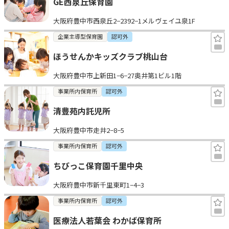
GE西泉丘保育園
大阪府豊中市西泉丘2−2392−1メルヴェイユ泉1F
企業主導型保育園
認可外
ほうせんかキッズクラブ桃山台
大阪府豊中市上新田1−6−27奥井第1ビル1階
事業所内保育所
認可外
清豊苑内託児所
大阪府豊中市走井2−8−5
事業所内保育所
認可外
ちびっこ保育園千里中央
大阪府豊中市新千里東町1−4−3
事業所内保育所
認可外
医療法人若葉会 わかば保育所