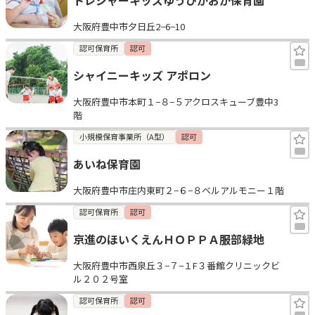
大阪府豊中市夕日丘2−6−10
認可保育所
認可
シャイニーキッズ アポロン
大阪府豊中市本町１−８−５アクロスキューブ豊中3
階
小規模保育事業所（A型）
認可
あいね保育園
大阪府豊中市庄内東町２−６−８ベルアルモニー１階
認可保育所
認可
京進のほいくえんＨＯＰＰＡ服部緑地
大阪府豊中市西泉丘３−７−１F３番館クリニックビ
ル２０２号室
認可保育所
認可