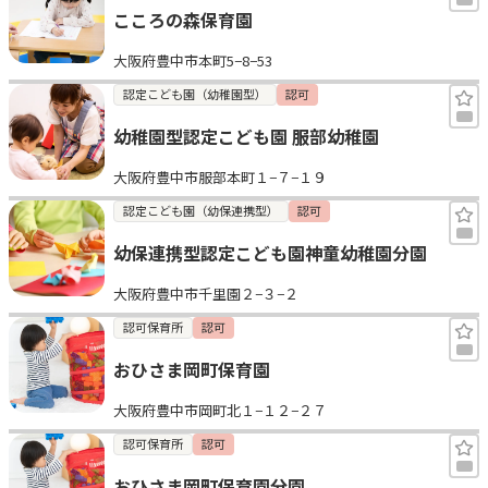
こころの森保育園
大阪府豊中市本町5−8−53
認定こども園（幼稚園型）
認可
幼稚園型認定こども園 服部幼稚園
大阪府豊中市服部本町１−７−１９
認定こども園（幼保連携型）
認可
幼保連携型認定こども園神童幼稚園分園
大阪府豊中市千里園２−３−２
認可保育所
認可
おひさま岡町保育園
大阪府豊中市岡町北１−１２−２７
認可保育所
認可
おひさま岡町保育園分園