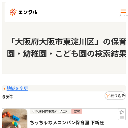
メニュー
保育園・幼稚園を探す
「大阪府大阪市東淀川区」の保育
園・幼稚園・こども園の検索結果
地図から探す
地域から探す
地域を変更
マイページ
65件
絞り込み
閲覧履歴
小規模保育事業所（A型）
認可
ちっちゃなメロンパン保育園 下新庄
お気に入り