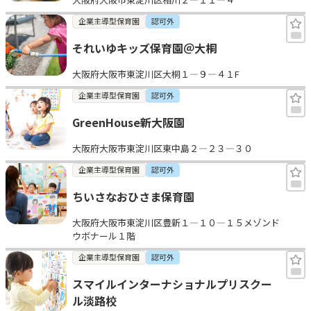
企業主導型保育園
認可外
それいゆキッズ保育園＠大桐
大阪府大阪市東淀川区大桐１—９—４１F
企業主導型保育園
認可外
GreenHouse新大阪園
大阪府大阪市東淀川区東中島２—２３—３０
企業主導型保育園
認可外
ちいさなおひさま保育園
大阪府大阪市東淀川区豊新１—１０—１５メゾンド
ウボナール１階
企業主導型保育園
認可外
スマイルインターナショナルプリスクー
ル淡路校