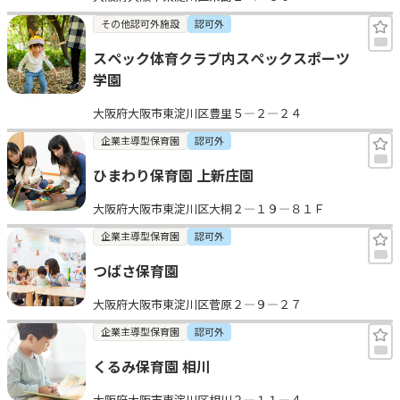
その他認可外施設
認可外
スペック体育クラブ内スペックスポーツ
学園
大阪府大阪市東淀川区豊里５—２—２４
企業主導型保育園
認可外
ひまわり保育園 上新庄園
大阪府大阪市東淀川区大桐２—１９—８１Ｆ
企業主導型保育園
認可外
つばさ保育園
大阪府大阪市東淀川区菅原２—９—２７
企業主導型保育園
認可外
くるみ保育園 相川
大阪府大阪市東淀川区相川２—１１—４