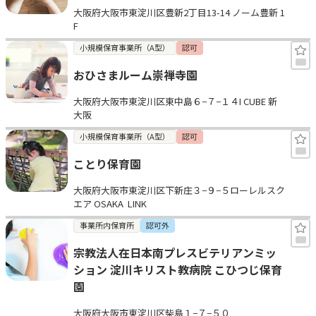
大阪府大阪市東淀川区豊新2丁目13-14 ノーム豊新 1
見学日記
F
小規模保育事業所（A型）
認可
メッセージ
おひさまルーム崇禅寺園
大阪府大阪市東淀川区東中島６−７−１４I CUBE 新
おすすめの園
大阪
小規模保育事業所（A型）
認可
エンクルの特徴と活用方法
コラム
ことり保育園
お知らせ
大阪府大阪市東淀川区下新庄３−９−５ローレルスク
エア OSAKA  LINK
事業所内保育所
認可外
宗教法人在日本南プレスビテリアンミッ
ション 淀川キリスト教病院 こひつじ保育
園
大阪府大阪市東淀川区柴島１−７−５０