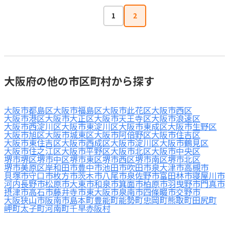
1
2
大阪府の他の市区町村から探す
大阪市都島区
大阪市福島区
大阪市此花区
大阪市西区
大阪市港区
大阪市大正区
大阪市天王寺区
大阪市浪速区
大阪市西淀川区
大阪市東淀川区
大阪市東成区
大阪市生野区
大阪市旭区
大阪市城東区
大阪市阿倍野区
大阪市住吉区
大阪市東住吉区
大阪市西成区
大阪市淀川区
大阪市鶴見区
大阪市住之江区
大阪市平野区
大阪市北区
大阪市中央区
堺市堺区
堺市中区
堺市東区
堺市西区
堺市南区
堺市北区
堺市美原区
岸和田市
豊中市
池田市
吹田市
泉大津市
高槻市
貝塚市
守口市
枚方市
茨木市
八尾市
泉佐野市
富田林市
寝屋川市
河内長野市
松原市
大東市
和泉市
箕面市
柏原市
羽曳野市
門真市
摂津市
高石市
藤井寺市
東大阪市
泉南市
四條畷市
交野市
大阪狭山市
阪南市
島本町
豊能町
能勢町
忠岡町
熊取町
田尻町
岬町
太子町
河南町
千早赤阪村