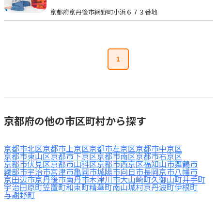
京都府京丹後市網野町小浜６７３番地
1
京都府の他の市区町村から探す
京都市北区
京都市上京区
京都市左京区
京都市中京区
京都市東山区
京都市下京区
京都市南区
京都市右京区
京都市伏見区
京都市山科区
京都市西京区
福知山市
舞鶴市
綾部市
宇治市
宮津市
亀岡市
城陽市
向日市
長岡京市
八幡市
京田辺市
京丹後市
南丹市
木津川市
大山崎町
久御山町
井手町
宇治田原町
笠置町
和束町
精華町
南山城村
京丹波町
伊根町
与謝野町