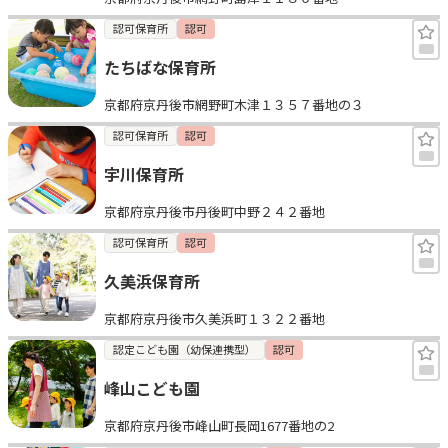
認可保育所
認可
たちばな保育所
京都府京丹後市網野町木津１３５７番地の３
認可保育所
認可
宇川保育所
京都府京丹後市丹後町中野２４２番地
認可保育所
認可
久美浜保育所
京都府京丹後市久美浜町１３２２番地
認定こども園（幼保連携型）
認可
峰山こども園
京都府京丹後市峰山町長岡1677番地の2