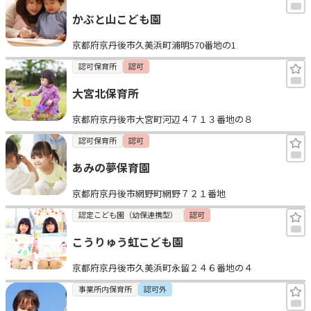
かぶと山こども園
京都府京丹後市久美浜町浦明570番地の1
認可保育所
認可
大宮北保育所
京都府京丹後市大宮町河辺４７１３番地の８
認可保育所
認可
あみの夢保育園
京都府京丹後市網野町網野７２１番地
認定こども園（幼保連携型）
認可
こうりゅう虹こども園
京都府京丹後市久美浜町永留２４６番地の４
事業所内保育所
認可外