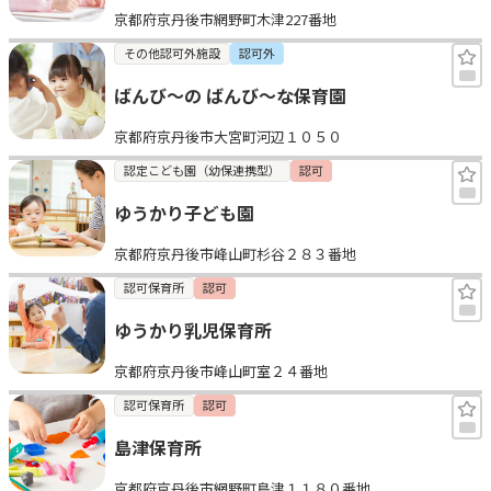
京都府京丹後市網野町木津227番地
見学日記
その他認可外施設
認可外
ばんび～の ばんび～な保育園
メッセージ
京都府京丹後市大宮町河辺１０５０
おすすめの園
認定こども園（幼保連携型）
認可
ゆうかり子ども園
エンクルの特徴と活用方法
コラム
京都府京丹後市峰山町杉谷２８３番地
お知らせ
認可保育所
認可
ゆうかり乳児保育所
京都府京丹後市峰山町室２４番地
認可保育所
認可
島津保育所
京都府京丹後市網野町島津１１８０番地