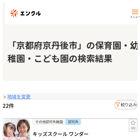
メニュー
保育園・幼稚園を探す
「京都府京丹後市」の保育園・幼
稚園・こども園の検索結果
地図から探す
地域から探す
地域を変更
マイページ
22件
絞り込み
閲覧履歴
その他認可外施設
認可外
キッズスクール ワンダー
お気に入り