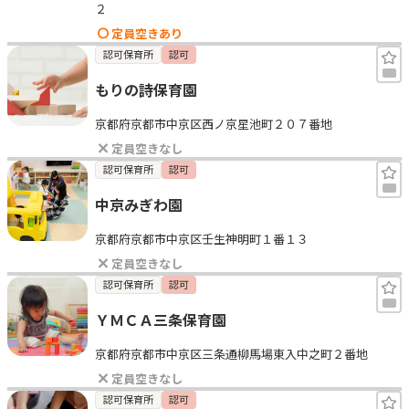
２
定員空きあり
認可保育所
認可
もりの詩保育園
京都府京都市中京区西ノ京星池町２０７番地
定員空きなし
認可保育所
認可
中京みぎわ園
京都府京都市中京区壬生神明町１番１３
定員空きなし
認可保育所
認可
ＹＭＣＡ三条保育園
京都府京都市中京区三条通柳馬場東入中之町２番地
定員空きなし
認可保育所
認可