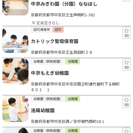
中京みぎわ園（分園）ななほし
京都府京都市中京区壬生神明町1-382
定員空きなし
認可保育所
認可
カトリック聖母保育園
京都府京都市中京区壬生淵田町２８
幼稚園（新制度園）
幼稚園
中京もえぎ幼稚園
京都府京都市中京区中京区間之町通竹屋町下る楠町
６０１‐１
幼稚園（新制度園）
幼稚園
洛陽幼稚園
京都府京都市中京区西ノ京中御門西町18-1
幼稚園（新制度園）
幼稚園