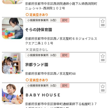
京都府京都市中京区西洞院通姉小路下ル姉西洞院町
ニュ-シャト-西洞院１０２号
定員空きあり
小規模保育事業所（A型）
認可
そらの詩保育園
京都府京都市中京区西ノ京北聖町６８ジョイフルス
クエア二条１０１号
定員空きなし
小規模保育事業所（A型）
認可
京都ランド園
京都府京都市中京区西ノ京北聖町68
定員空きあり
小規模保育事業所（A型）
認可
ＢＡＢＹ ＨＯＵＳＥ
京都府京都市中京区御幸町通蛸薬師下る船屋町３７