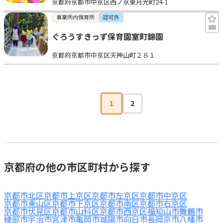
京都府京都市中京区西ノ京東月光町24-1
事業所内保育所
認可外
ぐろうすきっず保育園室町錦園
京都府京都市中京区天神山町２８１
1
2
京都府の他の市区町村から探す
京都市北区
京都市上京区
京都市左京区
京都市中京区
京都市東山区
京都市下京区
京都市南区
京都市右京区
京都市伏見区
京都市山科区
京都市西京区
福知山市
舞鶴市
綾部市
宇治市
宮津市
亀岡市
城陽市
向日市
長岡京市
八幡市