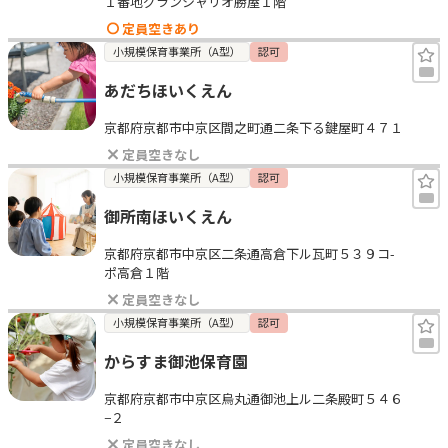
１番地グランシャリオ勝屋１階
定員空きあり
小規模保育事業所（A型）
認可
あだちほいくえん
京都府京都市中京区間之町通二条下る鍵屋町４７１
定員空きなし
小規模保育事業所（A型）
認可
御所南ほいくえん
京都府京都市中京区二条通高倉下ル瓦町５３９コ-
ポ高倉１階
定員空きなし
小規模保育事業所（A型）
認可
からすま御池保育園
京都府京都市中京区烏丸通御池上ル二条殿町５４６
−２
定員空きなし