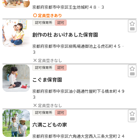
京都府京都市中京区壬生坊城町４８‐３
定員空きあり
認可保育所
認可
創作の杜 おいけあした保育園
京都府京都市中京区柳馬場通御池上る虎石町４５‐
３
定員空きなし
認可保育所
認可
こぐま保育園
京都府京都市中京区油小路通竹屋町下る橋本町４９
３
定員空きなし
認可保育所
認可
六満こどもの家
京都府京都市中京区六角通大宮西入三条大宮町２４