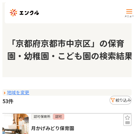
メニュー
保育園・幼稚園を探す
「京都府京都市中京区」の保育
園・幼稚園・こども園の検索結果
地図から探す
地域から探す
地域を変更
マイページ
53件
絞り込み
閲覧履歴
認可保育所
認可
月かげみどり保育園
お気に入り