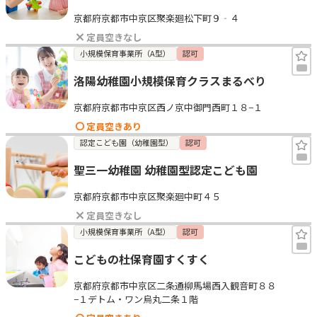
京都府京都市中京区聚楽廻松下町９‐４
定員空きなし
小規模保育事業所（A型）
認可
洛陽幼稚園小規模保育クラスまるべり
京都府京都市中京区西ノ京中御門西町１８−１
定員空きあり
認定こども園（幼稚園型）
認可
聖三一幼稚園 幼稚園型認定こども園
京都府京都市中京区聚楽廻中町４５
定員空きなし
小規模保育事業所（A型）
認可
こどもの杜保育園すくすく
京都府京都市中京区二条通柳馬場西入観音町８８
−１デトム・ワン烏丸二条１階