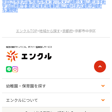
京田辺市
京丹後市
南丹市
木津川市
大山崎町
久御山町
井手町
宇治田原町
笠置町
和束町
精華町
南山城村
京丹波町
伊根町
与謝野町
エンクルTOP
>
地域から探す
>
京都府
>
京都市中京区
理想の園がやってくる。オファー型園探しサービス
幼稚園・保育園を探す
エンクルについて
地図から探す