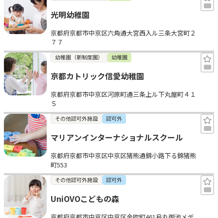
光明幼稚園
京都府京都市中京区六角通大宮西入ル三条大宮町２
７７
幼稚園（新制度園）
幼稚園
京都カトリック信愛幼稚園
京都府京都市中京区河原町通三条上ル下丸屋町４１
５
その他認可外施設
認可外
マリアンインターナショナルスクール
京都府京都市中京区中京区猪熊通錦小路下る錦猪熊
町553
その他認可外施設
認可外
UniOVOこどもの森
京都府京都市中京区中京区金吹町461烏丸御池メデ