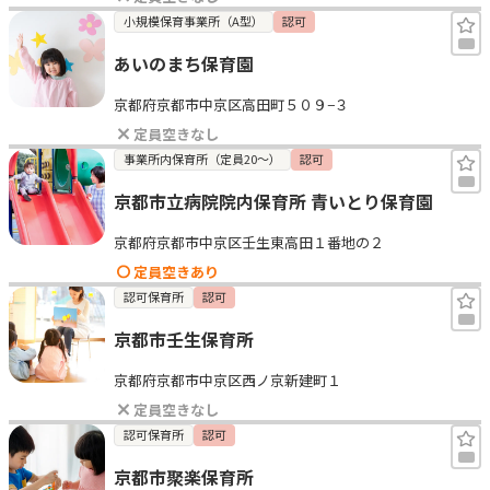
小規模保育事業所（A型）
認可
あいのまち保育園
京都府京都市中京区高田町５０９−３
定員空きなし
事業所内保育所（定員20～）
認可
京都市立病院院内保育所 青いとり保育園
京都府京都市中京区壬生東高田１番地の２
定員空きあり
認可保育所
認可
京都市壬生保育所
京都府京都市中京区西ノ京新建町１
定員空きなし
認可保育所
認可
京都市聚楽保育所