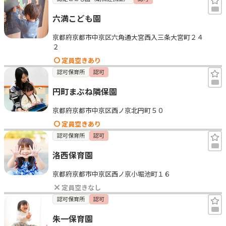
六満こども園
京都府京都市中京区六角通大宮西入三条大宮町２４
２
定員空きあり
認可保育所
認可
円町まぶね隣保園
京都府京都市中京区西ノ京北円町５０
定員空きあり
認可保育所
認可
洛西保育園
京都府京都市中京区西ノ京小堀池町１６
定員空きなし
認可保育所
認可
朱一保育園