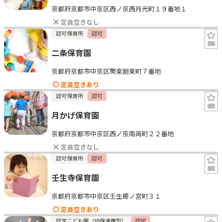
京都府京都市中京区西ノ京西月光町１９番地１
見学日記
定員空きなし
認可保育所
認可
メッセージ
二条保育園
京都府京都市中京区聚楽廻東町７番地
おすすめの園
定員空きあり
認可保育所
認可
エンクルの特徴と活用方法
コラム
月かげ保育園
お知らせ
京都府京都市中京区西ノ京南両町２２番地
定員空きなし
認可保育所
認可
壬生寺保育園
京都府京都市中京区壬生椰ノ宮町３１
定員空きあり
認定こども園（幼保連携型）
認可