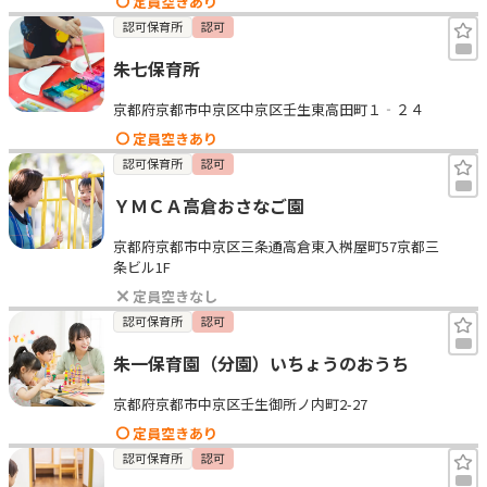
定員空きあり
認可保育所
認可
朱七保育所
京都府京都市中京区中京区壬生東高田町１‐２４
定員空きあり
認可保育所
認可
ＹＭＣＡ高倉おさなご園
京都府京都市中京区三条通高倉東入桝屋町57京都三
条ビル1F
定員空きなし
認可保育所
認可
朱一保育園（分園）いちょうのおうち
京都府京都市中京区壬生御所ノ内町2-27
定員空きあり
認可保育所
認可