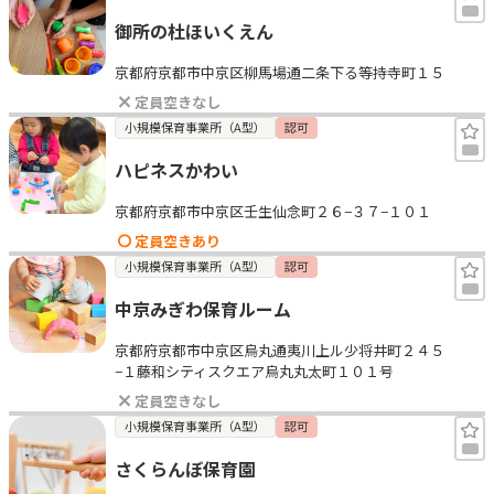
御所の杜ほいくえん
京都府京都市中京区柳馬場通二条下る等持寺町１５
定員空きなし
小規模保育事業所（A型）
認可
ハピネスかわい
京都府京都市中京区壬生仙念町２６−３７−１０１
定員空きあり
小規模保育事業所（A型）
認可
中京みぎわ保育ルーム
京都府京都市中京区烏丸通夷川上ル少将井町２４５
−１藤和シティスクエア烏丸丸太町１０１号
定員空きなし
小規模保育事業所（A型）
認可
さくらんぼ保育園