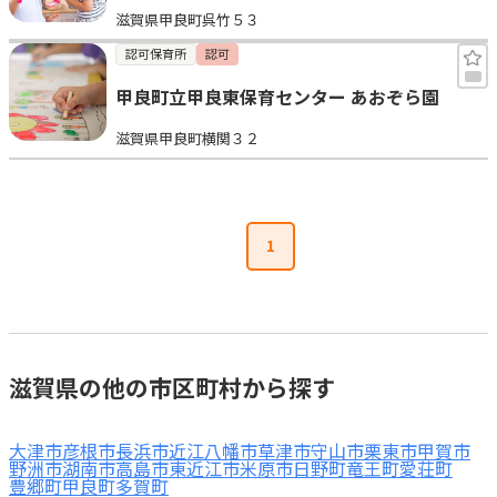
滋賀県甲良町呉竹５３
見学日記
認可保育所
認可
甲良町立甲良東保育センター あおぞら園
メッセージ
滋賀県甲良町横関３２
おすすめの園
エンクルの特徴と活用方法
1
コラム
お知らせ
滋賀県の他の市区町村から探す
大津市
彦根市
長浜市
近江八幡市
草津市
守山市
栗東市
甲賀市
野洲市
湖南市
高島市
東近江市
米原市
日野町
竜王町
愛荘町
豊郷町
甲良町
多賀町