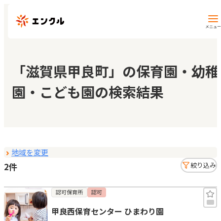
メニュー
保育園・幼稚園を探す
「滋賀県甲良町」の保育園・幼稚
園・こども園の検索結果
地図から探す
地域から探す
地域を変更
マイページ
2件
絞り込み
閲覧履歴
認可保育所
認可
甲良西保育センター ひまわり園
お気に入り