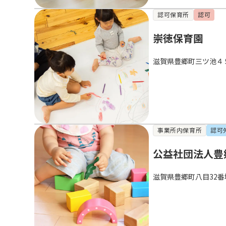
認可保育所
認可
崇徳保育園
滋賀県豊郷町三ツ池４
事業所内保育所
認可
公益社団法人豊
滋賀県豊郷町八目32番