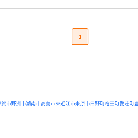
1
甲賀市
野洲市
湖南市
高島市
東近江市
米原市
日野町
竜王町
愛荘町