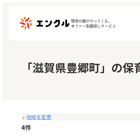
理想の園がやってくる。

オファー型園探しサービス
マ
保育園・幼稚園を探す
「滋賀県豊郷町」の保
閲
地図から探す
お
地域から探す
地域を変更
4件