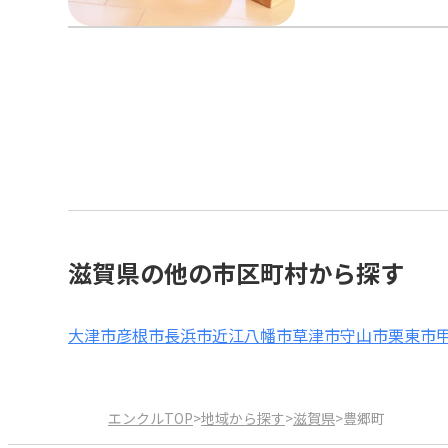
滋賀県の他の市区町村から探す
大津市
彦根市
長浜市
近江八幡市
草津市
守山市
栗東市
エンクルTOP
>
地域から探す
>
滋賀県
>
豊郷町