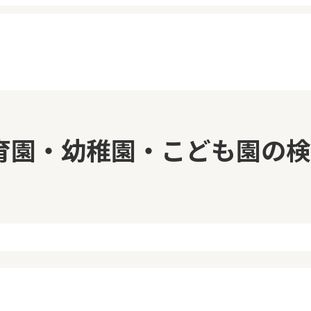
イページ
見学日記
育園・幼稚園・こども園の検
覧履歴
メッセージ
気に入り
おすすめの園