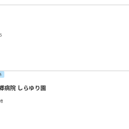
５
外
郷病院 しらゆり園
地