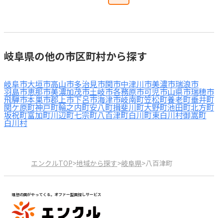
岐阜県の他の市区町村から探す
岐阜市
大垣市
高山市
多治見市
関市
中津川市
美濃市
瑞浪市
羽島市
恵那市
美濃加茂市
土岐市
各務原市
可児市
山県市
瑞穂市
飛騨市
本巣市
郡上市
下呂市
海津市
岐南町
笠松町
養老町
垂井町
関ケ原町
神戸町
輪之内町
安八町
揖斐川町
大野町
池田町
北方町
坂祝町
富加町
川辺町
七宗町
八百津町
白川町
東白川村
御嵩町
白川村
エンクルTOP
>
地域から探す
>
岐阜県
>
八百津町
理想の園がやってくる。オファー型園探しサービス