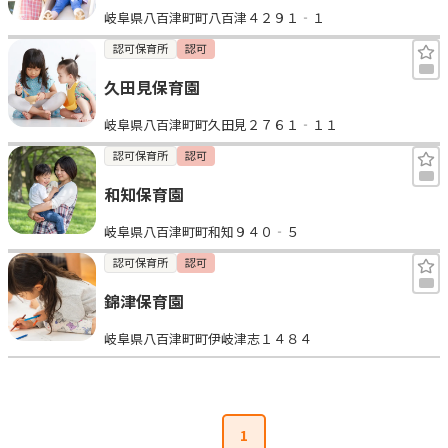
岐阜県八百津町町八百津４２９１‐１
見学日記
認可保育所
認可
久田見保育園
メッセージ
岐阜県八百津町町久田見２７６１‐１１
おすすめの園
認可保育所
認可
和知保育園
エンクルの特徴と活用方法
コラム
岐阜県八百津町町和知９４０‐５
お知らせ
認可保育所
認可
錦津保育園
岐阜県八百津町町伊岐津志１４８４
1