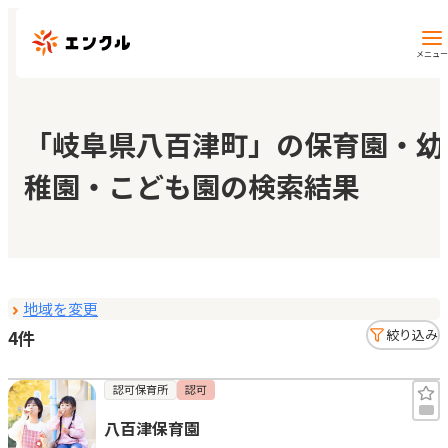
メニュー
保育園・幼稚園を探す
「岐阜県八百津町」の保育園・幼
稚園・こども園の検索結果
地図から探す
地域から探す
地域を変更
マイページ
4件
絞り込み
閲覧履歴
認可保育所
認可
八百津保育園
お気に入り